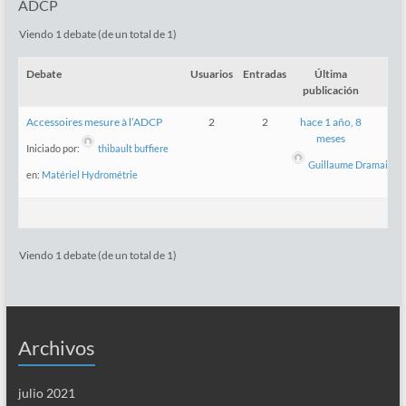
ADCP
Viendo 1 debate (de un total de 1)
Debate
Usuarios
Entradas
Última
publicación
Accessoires mesure à l’ADCP
2
2
hace 1 año, 8
meses
Iniciado por:
thibault buffiere
Guillaume Dramais
en:
Matériel Hydrométrie
Viendo 1 debate (de un total de 1)
Archivos
julio 2021