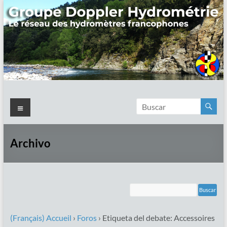
Saltar
al
contenido
Groupe
Menú
Doppler
Hydrométrie
Archivo
Réseau
des
hydromètres
francophones
(Français) Accueil
›
Foros
›
Etiqueta del debate: Accessoires