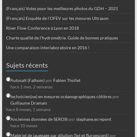
(Français) Votez pour les meilleures photos du GDH – 2021
(Français) Enquête de l’OFEV sur les mesures Ultrason
River Flow Conference à Lyon en 2018
Charte qualité de l’hydrométrie. Guide de bonnes pratiques
Une comparaison interlaboratoire en 2016 !
Sujets récents
Autosalt (Fathom)
por
Fabien Thollet
hace 1 mes, 2 semanas
technicien(ne) en mesures océanographiques côtières
por
Guillaume Dramais
hace 8 meses, 1 semana
Anciennes données de SEROSI
por
stephane.ecrepont
hace 10 meses
Matériel de jaugeage par dilution (Sel et fluroescent)
por